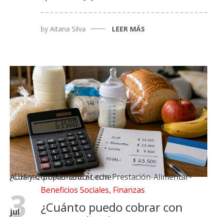
by
Aitana Silva
LEER MÁS
¿Cuánto-puedo-cobrar-con-Prestación-Alimentar-AUH-y-Complemento-Leche
Beneficios Sociales
,
Finanzas
3
¿Cuánto puedo cobrar con
jul