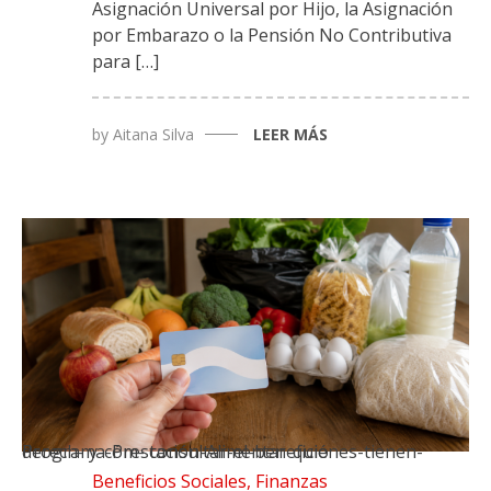
Asignación Universal por Hijo, la Asignación
por Embarazo o la Pensión No Contributiva
para […]
by
Aitana Silva
LEER MÁS
Programa-Prestación-Alimentar-quiénes-tienen-derech- y-cóm- consultar-el-beneficio
Beneficios Sociales
,
Finanzas