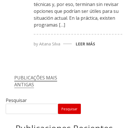
técnicas y, por eso, terminan sin revisar
opciones que podrían ser útiles para su
situación actual. En la práctica, existen
programas […]
by
Aitana Silva
LEER MÁS
Navegação
PUBLICAÇÕES MAIS
ANTIGAS
por
posts
Pesquisar
Pesquisar