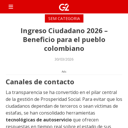
Skip
G2 Dicas
to
Únete a nuestro grupo
content
exclusivo de WhatsApp y
SEM CATEGORIA
recibe toda la información
Ingreso Ciudadano 2026 –
más reciente sobre los
bonos y programas 820
Beneficio para el pueblo
disponibles en Perú hasta
colombiano
2025. Después de unirte,
serás redirigido al mismo
30/03/2026
sitio web.
Ads
Canales de contacto
La transparencia se ha convertido en el pilar central
de la gestión de Prosperidad Social. Para evitar que los
ciudadanos dependan de terceros o sean víctimas de
estafas, se han consolidado herramientas
tecnológicas de autoservicio
que ofrecen
respuestas en tiempo real sobre el estado de sus