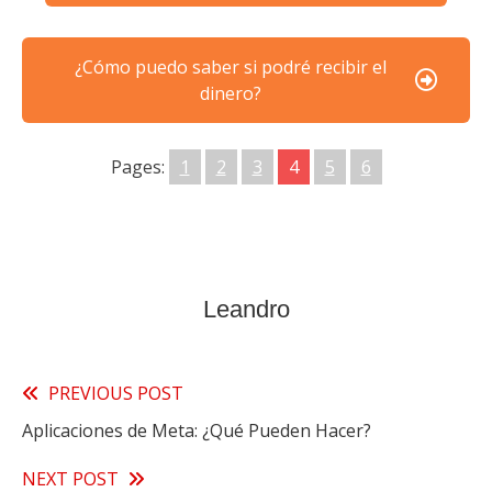
¿Cómo puedo saber si podré recibir el
dinero?
Pages:
1
2
3
4
5
6
Leandro
Read
PREVIOUS POST
Aplicaciones de Meta: ¿Qué Pueden Hacer?
more
articles
NEXT POST