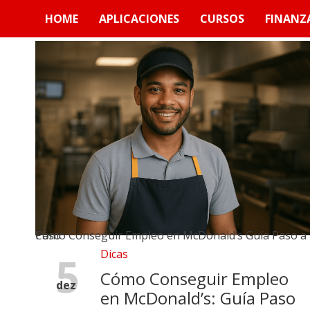
Skip
HOME
APLICACIONES
CURSOS
FINANZ
to
content
Cómo Conseguir Empleo en McDonald’s Guía Paso a Paso
Dicas
5
Cómo Conseguir Empleo
dez
en McDonald’s: Guía Paso