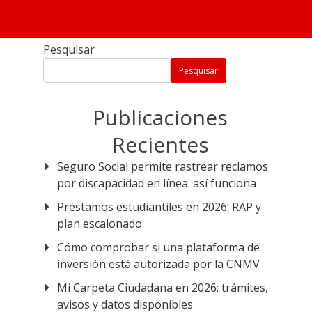
G2 Dicas
Únete a nuestro grupo exclusivo de WhatsApp y
recibe toda la información más reciente sobre los
Pesquisar
bonos y programas 820 disponibles en Perú hasta
Pesquisar
2025. Después de unirte, serás redirigido al mismo
sitio web.
Publicaciones
Recientes
Seguro Social permite rastrear reclamos
por discapacidad en línea: así funciona
Préstamos estudiantiles en 2026: RAP y
plan escalonado
Cómo comprobar si una plataforma de
inversión está autorizada por la CNMV
Mi Carpeta Ciudadana en 2026: trámites,
avisos y datos disponibles