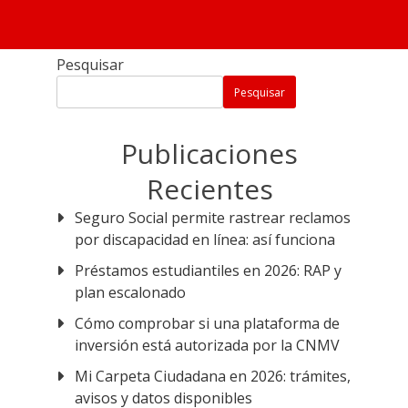
G2 Dicas
Únete a nuestro grupo exclusivo de WhatsApp y
recibe toda la información más reciente sobre los
Pesquisar
bonos y programas 820 disponibles en Perú hasta
Pesquisar
2025. Después de unirte, serás redirigido al mismo
sitio web.
Publicaciones
Recientes
Seguro Social permite rastrear reclamos
por discapacidad en línea: así funciona
Préstamos estudiantiles en 2026: RAP y
plan escalonado
Cómo comprobar si una plataforma de
inversión está autorizada por la CNMV
Mi Carpeta Ciudadana en 2026: trámites,
avisos y datos disponibles