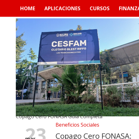
Skip
HOME
APLICACIONES
CURSOS
FINANZ
to
content
Copago Cero FONASA Guía Completa
Beneficios Sociales
23
Copago Cero FONASA:
mar