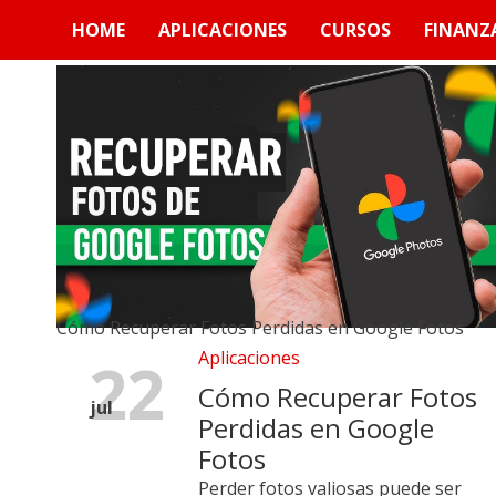
Skip
HOME
APLICACIONES
CURSOS
FINANZ
to
content
Cómo Recuperar Fotos Perdidas en Google Fotos
Aplicaciones
22
Cómo Recuperar Fotos
jul
Perdidas en Google
Fotos
Perder fotos valiosas puede ser