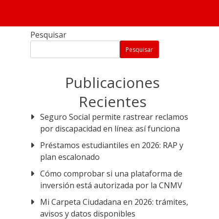
G2 Dicas
Únete a nuestro grupo exclusivo de WhatsApp y
recibe toda la información más reciente sobre los
Pesquisar
bonos y programas 820 disponibles en Perú hasta
Pesquisar
2025. Después de unirte, serás redirigido al mismo
sitio web.
Publicaciones
Recientes
Seguro Social permite rastrear reclamos
por discapacidad en línea: así funciona
Préstamos estudiantiles en 2026: RAP y
plan escalonado
Cómo comprobar si una plataforma de
inversión está autorizada por la CNMV
Mi Carpeta Ciudadana en 2026: trámites,
avisos y datos disponibles