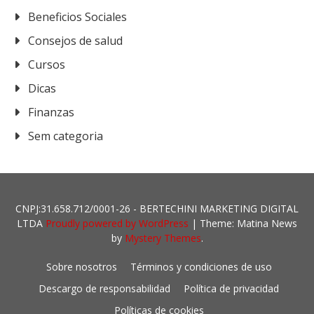
Beneficios Sociales
Consejos de salud
Cursos
Dicas
Finanzas
Sem categoria
CNPJ:31.658.712/0001-26 - BERTECHINI MARKETING DIGITAL
LTDA
Proudly powered by WordPress
|
Theme: Matina News
by
Mystery Themes
.
Sobre nosotros
Términos y condiciones de uso
Descargo de responsabilidad
Política de privacidad
Políticas de cookies