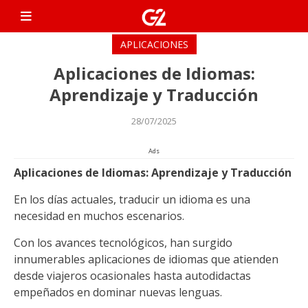
Skip
G2 Dicas
to
Únete a nuestro grupo
content
exclusivo de WhatsApp y
APLICACIONES
recibe toda la información
Aplicaciones de Idiomas:
más reciente sobre los
bonos y programas 820
Aprendizaje y Traducción
disponibles en Perú hasta
28/07/2025
2025. Después de unirte,
serás redirigido al mismo
Ads
sitio web.
Aplicaciones de Idiomas: Aprendizaje y Traducción
En los días actuales, traducir un idioma es una
necesidad en muchos escenarios.
Con los avances tecnológicos, han surgido
innumerables aplicaciones de idiomas que atienden
desde viajeros ocasionales hasta autodidactas
empeñados en dominar nuevas lenguas.