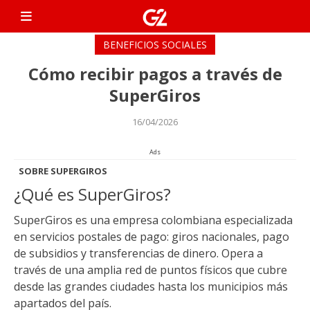
Skip
G2 Dicas
to
Únete a nuestro grupo
content
exclusivo de WhatsApp y
BENEFICIOS SOCIALES
recibe toda la información
Cómo recibir pagos a través de
más reciente sobre los
bonos y programas 820
SuperGiros
disponibles en Perú hasta
16/04/2026
2025. Después de unirte,
serás redirigido al mismo
Ads
sitio web.
SOBRE SUPERGIROS
¿Qué es SuperGiros?
SuperGiros es una empresa colombiana especializada
en servicios postales de pago: giros nacionales, pago
de subsidios y transferencias de dinero. Opera a
través de una amplia red de puntos físicos que cubre
desde las grandes ciudades hasta los municipios más
apartados del país.