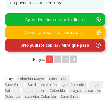
no puede realizar la entrega.
Aprender cómo retirar tu dinero
Consultar requisitos para cobrar
¿No pudiste cobrar? Mira qué pasó
Pages:
1
2
3
4
Tags
Colombia Mayor
cómo cobrar
SuperGiros
Familias en Acción
giros Colombia
Ingreso
Solidario
pagos gobierno Colombia
programas sociales
Colombia
subsidios Colombia
SuperGiros