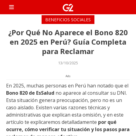
Skip
G2 Dicas
to
Únete a nuestro grupo
content
exclusivo de WhatsApp y
BENEFICIOS SOCIALES
recibe toda la información
¿Por Qué No Aparece el Bono 820
más reciente sobre los
bonos y programas 820
en 2025 en Perú? Guía Completa
disponibles en Perú hasta
para Reclamar
2025. Después de unirte,
serás redirigido al mismo
13/10/2025
sitio web.
Ads
En 2025, muchas personas en Perú han notado que el
Bono 820 de EsSalud
no aparece al consultar su DNI.
Esta situación genera preocupación, pero no es un
caso aislado. Existen varias razones técnicas y
administrativas que explican esta omisión, y en este
artículo te explicaremos detalladamente
por qué
ocurre, cómo verificar tu situación y los pasos para